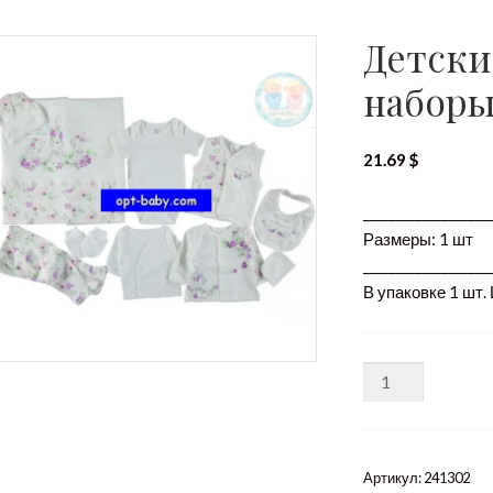
Детски
наборы
21.69
$
___________________
Размеры: 1 шт
___________________
В упаковке 1 шт.
Количество
Артикул:
241302