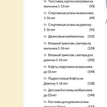
Толстовки, куртки и ветровки на
мальчика 1-13 лет
(93)
Спортивные штаны на мальчика
1-16 лет
(69)
Спортивные штаны на девочку
1-16 лет
(91)
Джинсовые комбинезоны
(101)
Вязаный трикотаж, свитера на
мальчика 1-16 лет
(124)
Вязаный трикотаж, свитера для
девочки 1-16 лет
(205)
Кофты, водолазки на мальчика
до 16 лет
(144)
Подростковые Кофты на
Девочку 1-16 лет
(138)
Детские Костюмы на Мальчика
до 10 лет
(144)
Костюмы для девочек осень-
весна до 10 лет
(142)