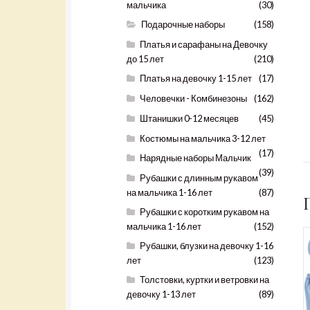
мальчика
(30)
Подарочные наборы
(158)
Платья и сарафаны на Девочку
до 15 лет
(210)
Платья на девочку 1-15 лет
(17)
Человечки - Комбинезоны
(162)
Штанишки 0-12 месяцев
(45)
Костюмы на мальчика 3-12 лет
(17)
Нарядные наборы Мальчик
(39)
Рубашки с длинным рукавом
на мальчика 1-16 лет
(87)
Рубашки с коротким рукавом на
мальчика 1-16 лет
(152)
Рубашки, блузки на девочку 1-16
лет
(123)
Толстовки, куртки и ветровки на
девочку 1-13 лет
(89)