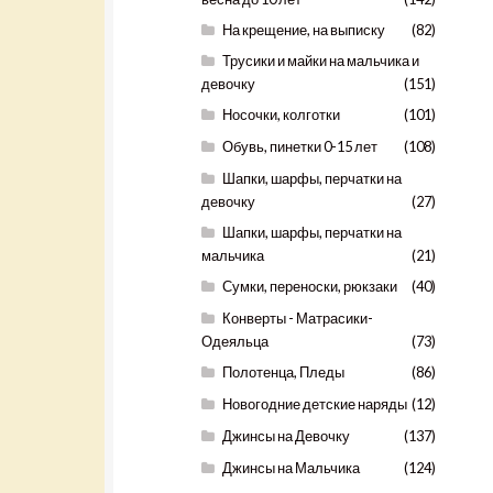
На крещение, на выписку
(82)
Трусики и майки на мальчика и
девочку
(151)
Носочки, колготки
(101)
Обувь, пинетки 0-15 лет
(108)
Шапки, шарфы, перчатки на
девочку
(27)
Шапки, шарфы, перчатки на
мальчика
(21)
Сумки, переноски, рюкзаки
(40)
Конверты - Матрасики-
Одеяльца
(73)
Полотенца, Пледы
(86)
Новогодние детские наряды
(12)
Джинсы на Девочку
(137)
Джинсы на Мальчика
(124)