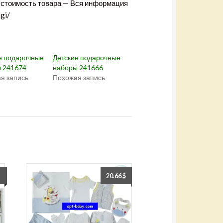
+
в стоимость товара — Вся информация
(
О
gi/
т
к
р
ы
в
а
е
е подарочные
Детские подарочные
т
с
 241674
наборы 241666
я
я запись
Похожая запись
в
н
о
в
о
м
о
к
н
е
)
20.66
$