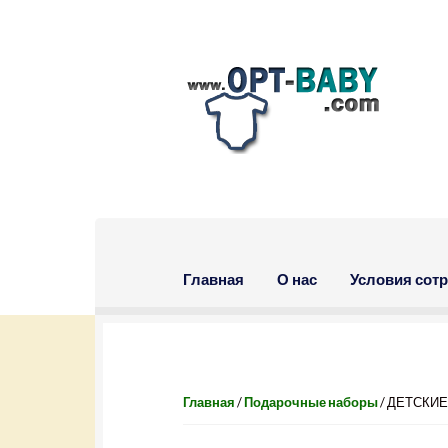
Skip to navigation
Skip to content
Главная
О нас
Условия сот
Главная
/
Подарочные наборы
/ ДЕТСКИ