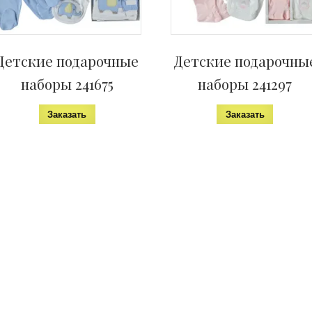
н
е
)
Детские подарочные
Детские подарочны
наборы 241675
наборы 241297
Заказать
Заказать