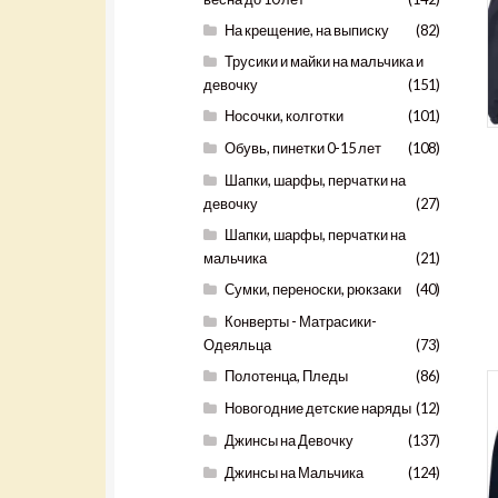
На крещение, на выписку
(82)
Трусики и майки на мальчика и
девочку
(151)
Носочки, колготки
(101)
Обувь, пинетки 0-15 лет
(108)
Шапки, шарфы, перчатки на
девочку
(27)
Шапки, шарфы, перчатки на
мальчика
(21)
Сумки, переноски, рюкзаки
(40)
Конверты - Матрасики-
Одеяльца
(73)
Полотенца, Пледы
(86)
Новогодние детские наряды
(12)
Джинсы на Девочку
(137)
Джинсы на Мальчика
(124)