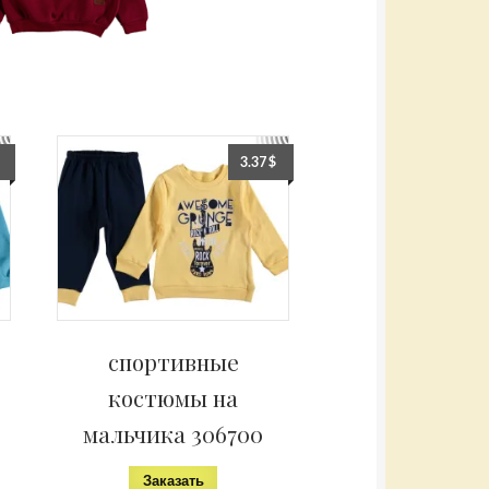
3.37
$
спортивные
костюмы на
мальчика 306700
Заказать