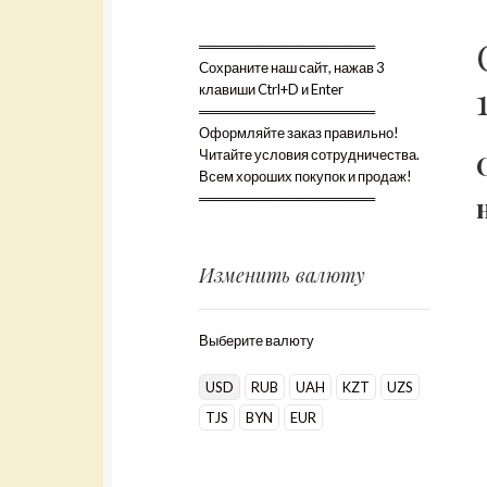
══════════════════
Сохраните наш сайт, нажав 3
клавиши Ctrl+D и Enter
══════════════════
Оформляйте заказ правильно!
Читайте условия сотрудничества.
Всем хороших покупок и продаж!
══════════════════
Изменить валюту
Выберите валюту
USD
RUB
UAH
KZT
UZS
TJS
BYN
EUR