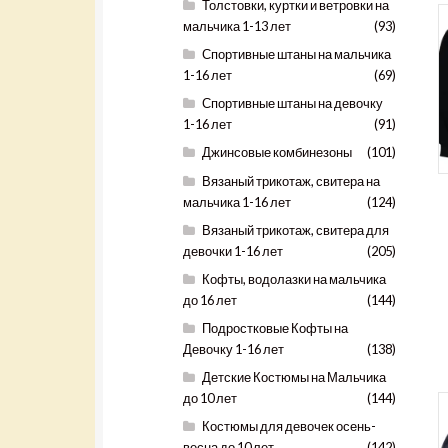
Толстовки, куртки и ветровки на
мальчика 1-13 лет
(93)
Спортивные штаны на мальчика
1-16 лет
(69)
Спортивные штаны на девочку
1-16 лет
(91)
Джинсовые комбинезоны
(101)
Вязаный трикотаж, свитера на
мальчика 1-16 лет
(124)
Вязаный трикотаж, свитера для
девочки 1-16 лет
(205)
Кофты, водолазки на мальчика
до 16 лет
(144)
Подростковые Кофты на
Девочку 1-16 лет
(138)
Детские Костюмы на Мальчика
до 10 лет
(144)
Костюмы для девочек осень-
весна до 10 лет
(142)