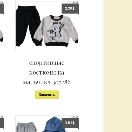
3.39
$
спортивные
костюмы на
мальчика 307286
Заказать
3.81
$