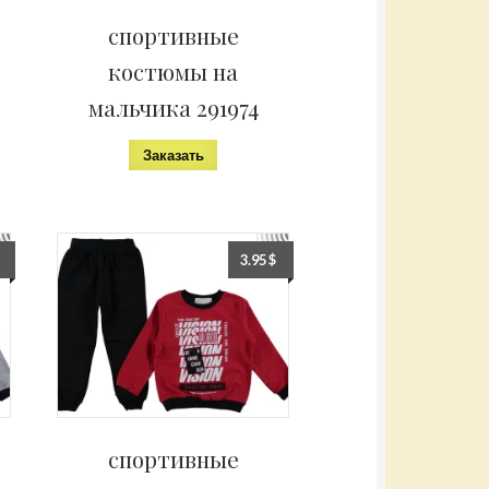
спортивные
костюмы на
мальчика 291974
Заказать
3.95
$
спортивные