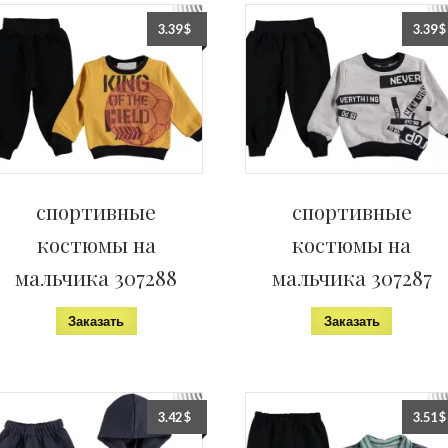
3.39
$
3.39
$
спортивные
спортивные
костюмы на
костюмы на
мальчика 307288
мальчика 307287
Заказать
Заказать
3.42
$
3.51
$