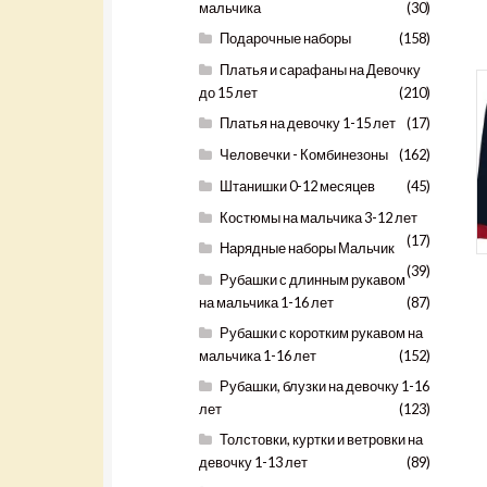
мальчика
(30)
Подарочные наборы
(158)
Платья и сарафаны на Девочку
до 15 лет
(210)
Платья на девочку 1-15 лет
(17)
Человечки - Комбинезоны
(162)
Штанишки 0-12 месяцев
(45)
Костюмы на мальчика 3-12 лет
(17)
Нарядные наборы Мальчик
(39)
Рубашки с длинным рукавом
на мальчика 1-16 лет
(87)
Рубашки с коротким рукавом на
мальчика 1-16 лет
(152)
Рубашки, блузки на девочку 1-16
лет
(123)
Толстовки, куртки и ветровки на
девочку 1-13 лет
(89)