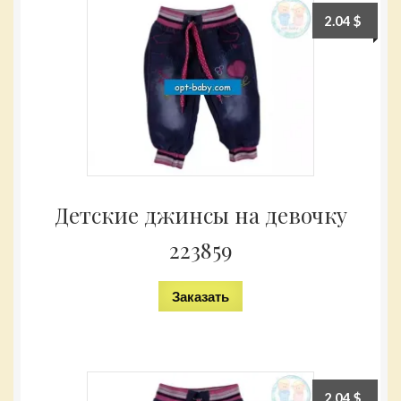
2.04
$
Детские джинсы на девочку
223859
Заказать
2.04
$