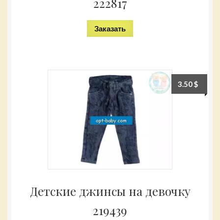
222817
Заказать
3.50
$
Детские джинсы на девочку
219439