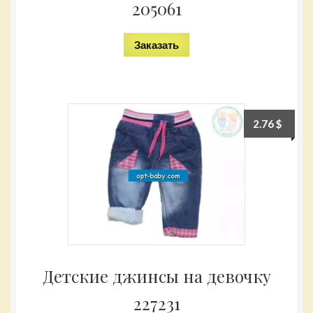
205061
Заказать
2.76
$
Детские джинсы на девочку
227231