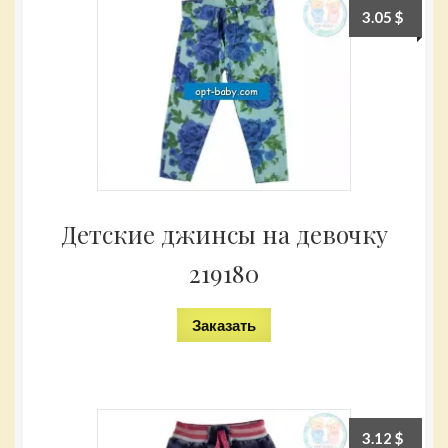
3.05
$
Детские джинсы на девочку
219180
Заказать
3.12
$