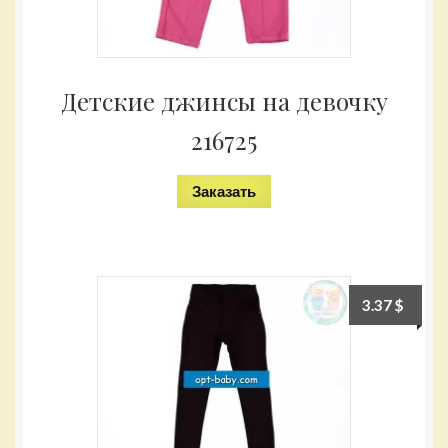
Детские джинсы на девочку
216725
Заказать
3.37
$