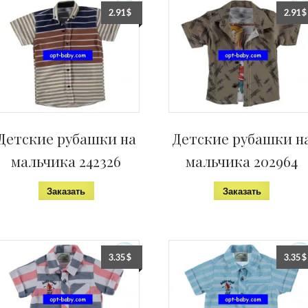
2.91
$
2.91
$
Детские рубашки на
Детские рубашки н
мальчика 242326
мальчика 202964
Заказать
Заказать
3.35
$
3.35
$