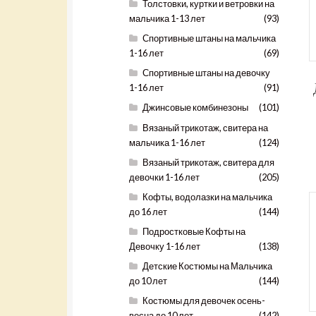
Толстовки, куртки и ветровки на
мальчика 1-13 лет
(93)
Спортивные штаны на мальчика
1-16 лет
(69)
Спортивные штаны на девочку
1-16 лет
(91)
Джинсовые комбинезоны
(101)
Вязаный трикотаж, свитера на
мальчика 1-16 лет
(124)
Вязаный трикотаж, свитера для
девочки 1-16 лет
(205)
Кофты, водолазки на мальчика
до 16 лет
(144)
Подростковые Кофты на
Девочку 1-16 лет
(138)
Детские Костюмы на Мальчика
до 10 лет
(144)
Костюмы для девочек осень-
весна до 10 лет
(142)