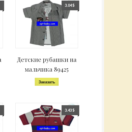
3.04
$
а
Детские рубашки на
мальчика 89425
Заказать
3.43
$