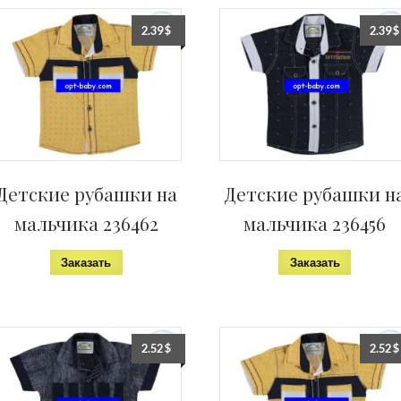
2.39
$
2.39
$
Детские рубашки на
Детские рубашки н
мальчика 236462
мальчика 236456
Заказать
Заказать
2.52
$
2.52
$