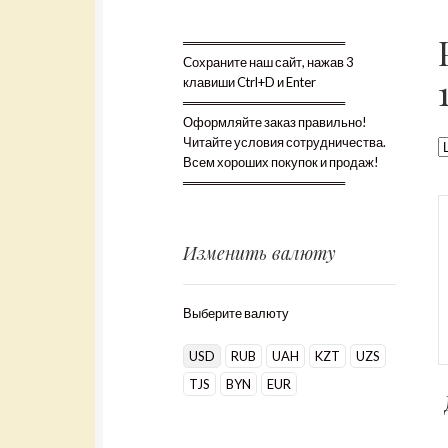
══════════════════
Сохраните наш сайт, нажав 3
клавиши Ctrl+D и Enter
══════════════════
Оформляйте заказ правильно!
Читайте условия сотрудничества.
Всем хороших покупок и продаж!
══════════════════
Изменить валюту
Выберите валюту
USD
RUB
UAH
KZT
UZS
TJS
BYN
EUR