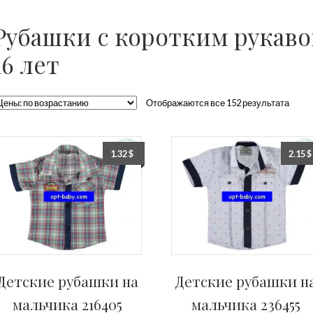
Рубашки с коротким рукавом
16 лет
Отображаются все 152 результата
1.32
$
2.15
$
Детские рубашки на
Детские рубашки н
мальчика 216405
мальчика 236455