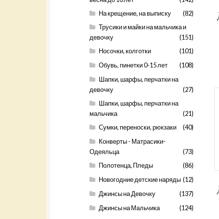
На крещение, на выписку
(82)
Трусики и майки на мальчика и
девочку
(151)
Носочки, колготки
(101)
Обувь, пинетки 0-15 лет
(108)
Шапки, шарфы, перчатки на
девочку
(27)
Шапки, шарфы, перчатки на
мальчика
(21)
Сумки, переноски, рюкзаки
(40)
Конверты - Матрасики-
Одеяльца
(73)
Полотенца, Пледы
(86)
Новогодние детские наряды
(12)
Джинсы на Девочку
(137)
Джинсы на Мальчика
(124)