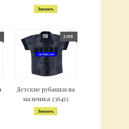
Заказать
2.39
$
а
Детские рубашки на
мальчика 236453
Заказать