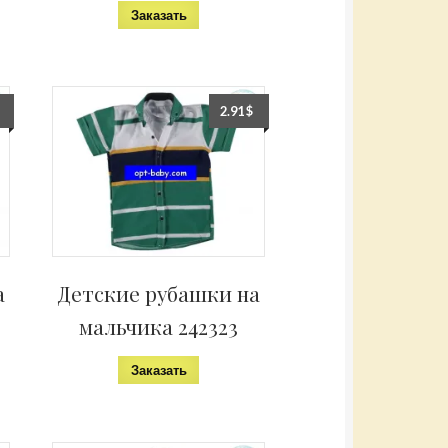
Заказать
2.91
$
а
Детские рубашки на
мальчика 242323
Заказать