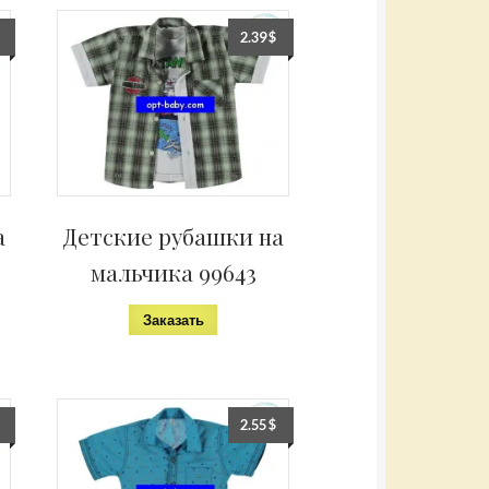
2.39
$
а
Детские рубашки на
мальчика 99643
Заказать
2.55
$