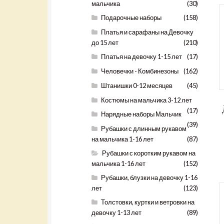
мальчика
(30)
Подарочные наборы
(158)
Платья и сарафаны на Девочку
до 15 лет
(210)
Платья на девочку 1-15 лет
(17)
Человечки - Комбинезоны
(162)
Штанишки 0-12 месяцев
(45)
Костюмы на мальчика 3-12 лет
(17)
Нарядные наборы Мальчик
(39)
Рубашки с длинным рукавом
на мальчика 1-16 лет
(87)
Рубашки с коротким рукавом на
мальчика 1-16 лет
(152)
Рубашки, блузки на девочку 1-16
лет
(123)
Толстовки, куртки и ветровки на
девочку 1-13 лет
(89)