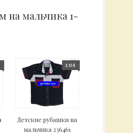
 на мальчика 1-
2.15
$
а
Детские рубашки на
мальчика 236461