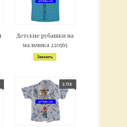
а
Детские рубашки на
мальчика 220565
Заказать
2.73
$