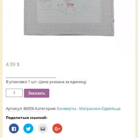
4.99
$
___________________________
В упаковке 1 шт. Цена указана за единицу
Количество
Заказать
Артикул:
86056
Категория:
Конверты - Матрасики-Одеяльца
Поделиться ссылкой:
Н
Н
П
Н
а
а
о
а
ж
ж
с
ж