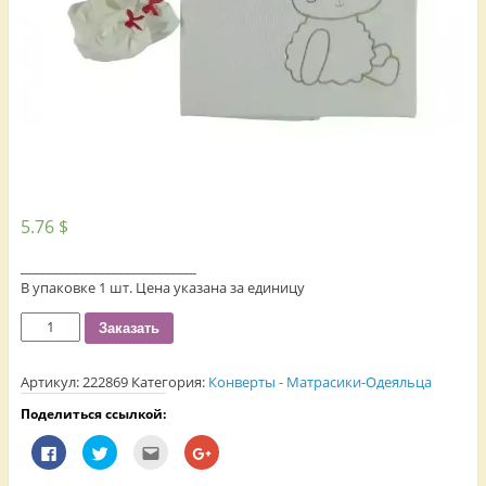
5.76
$
___________________________
В упаковке 1 шт. Цена указана за единицу
Количество
Заказать
Артикул:
222869
Категория:
Конверты - Матрасики-Одеяльца
Поделиться ссылкой:
Н
Н
П
Н
а
а
о
а
ж
ж
с
ж