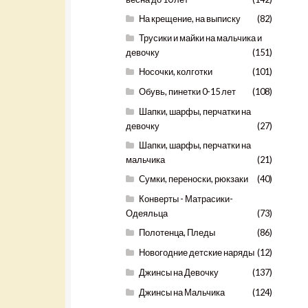
На крещение, на выписку
(82)
Трусики и майки на мальчика и
девочку
(151)
Носочки, колготки
(101)
Обувь, пинетки 0-15 лет
(108)
Шапки, шарфы, перчатки на
девочку
(27)
Шапки, шарфы, перчатки на
мальчика
(21)
Сумки, переноски, рюкзаки
(40)
Конверты - Матрасики-
Одеяльца
(73)
Полотенца, Пледы
(86)
Новогодние детские наряды
(12)
Джинсы на Девочку
(137)
Джинсы на Мальчика
(124)