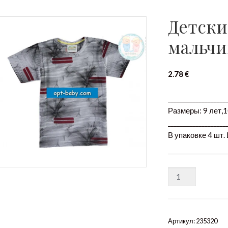
Детски
мальчи
2.78
€
___________________
Размеры: 9 лет,1
___________________
В упаковке 4 шт.
Количество
Артикул:
235320