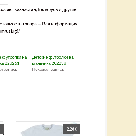
+
_____
(
О
оссию, Казахстан, Беларусь и другие
т
к
р
ы
 стоимость товара — Вся информация
в
а
om/uslugi/
е
т
с
я
в
н
о
е футболки на
Детские футболки на
в
о
ка 223261
мальчика 202238
м
я запись
Похожая запись
о
к
н
е
)
2.28
€