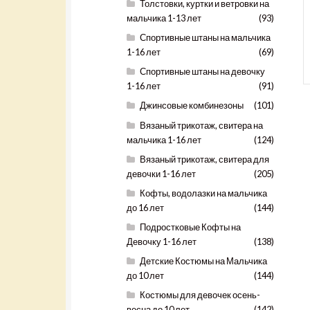
Толстовки, куртки и ветровки на
мальчика 1-13 лет
(93)
Спортивные штаны на мальчика
1-16 лет
(69)
Спортивные штаны на девочку
1-16 лет
(91)
Джинсовые комбинезоны
(101)
Вязаный трикотаж, свитера на
мальчика 1-16 лет
(124)
Вязаный трикотаж, свитера для
девочки 1-16 лет
(205)
Кофты, водолазки на мальчика
до 16 лет
(144)
Подростковые Кофты на
Девочку 1-16 лет
(138)
Детские Костюмы на Мальчика
до 10 лет
(144)
Костюмы для девочек осень-
весна до 10 лет
(142)