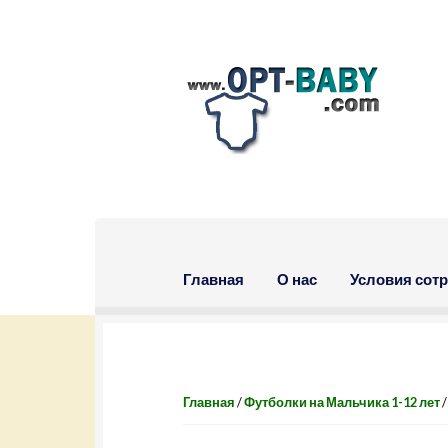
Skip to navigation
Skip to content
Главная
О нас
Условия сот
Главная
/
Футболки на Мальчика 1-12 лет
/