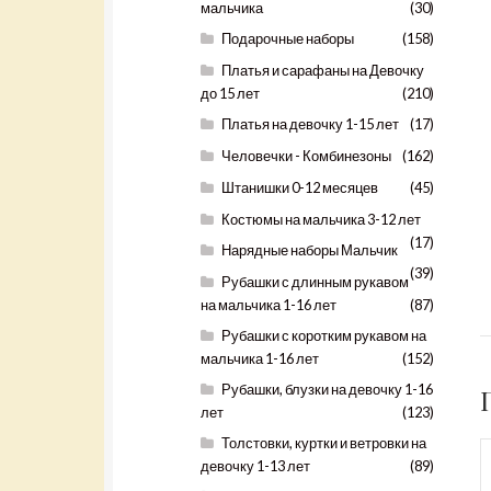
мальчика
(30)
Подарочные наборы
(158)
Платья и сарафаны на Девочку
до 15 лет
(210)
Платья на девочку 1-15 лет
(17)
Человечки - Комбинезоны
(162)
Штанишки 0-12 месяцев
(45)
Костюмы на мальчика 3-12 лет
(17)
Нарядные наборы Мальчик
(39)
Рубашки с длинным рукавом
на мальчика 1-16 лет
(87)
Рубашки с коротким рукавом на
мальчика 1-16 лет
(152)
Рубашки, блузки на девочку 1-16
лет
(123)
Толстовки, куртки и ветровки на
девочку 1-13 лет
(89)