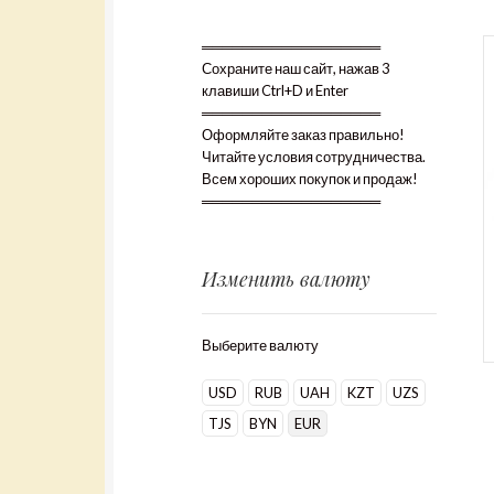
══════════════════
Сохраните наш сайт, нажав 3
клавиши Ctrl+D и Enter
══════════════════
Оформляйте заказ правильно!
Читайте условия сотрудничества.
Всем хороших покупок и продаж!
══════════════════
Изменить валюту
Выберите валюту
USD
RUB
UAH
KZT
UZS
TJS
BYN
EUR