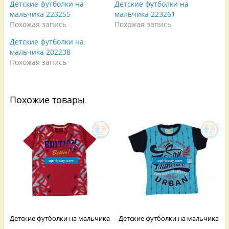
Детские футболки на
Детские футболки на
а
в
а
F
а
е
мальчика 223255
мальчика 223261
a
е
т
Похожая запись
Похожая запись
c
т
с
e
с
я
b
я
в
Детские футболки на
o
в
н
o
н
о
мальчика 202238
k
о
в
.
в
о
Похожая запись
(
о
м
О
м
о
т
о
к
к
к
н
р
н
е
Похожие товары
ы
е
)
в
)
а
е
т
с
я
в
н
о
в
о
м
о
к
н
е
)
Детские футболки на мальчика
Детские футболки на мальчика