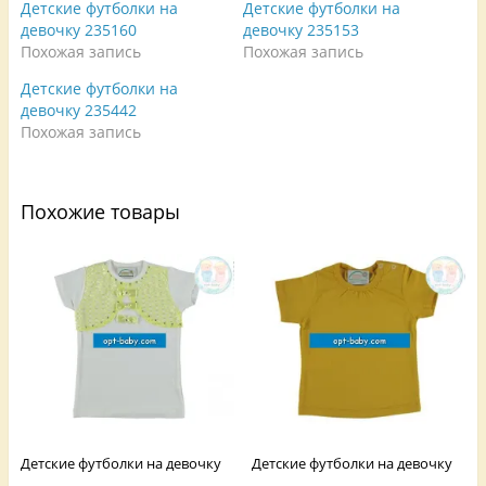
Детские футболки на
Детские футболки на
а
в
а
F
а
е
девочку 235160
девочку 235153
a
е
т
Похожая запись
Похожая запись
c
т
с
e
с
я
b
я
в
Детские футболки на
o
в
н
o
н
о
девочку 235442
k
о
в
.
в
о
Похожая запись
(
о
м
О
м
о
т
о
к
к
к
н
р
н
е
Похожие товары
ы
е
)
в
)
а
е
т
с
я
в
н
о
в
о
м
о
к
н
е
)
Детские футболки на девочку
Детские футболки на девочку