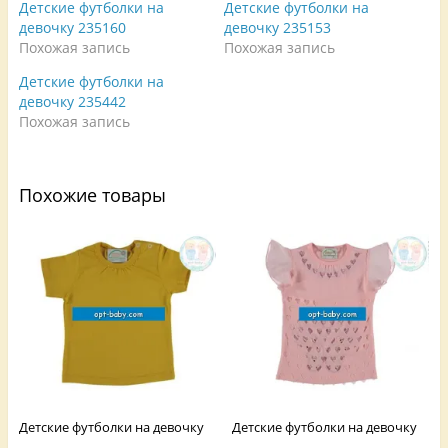
Детские футболки на
Детские футболки на
а
в
а
F
а
е
девочку 235160
девочку 235153
a
е
т
Похожая запись
Похожая запись
c
т
с
e
с
я
b
я
в
Детские футболки на
o
в
н
o
н
о
девочку 235442
k
о
в
.
в
о
Похожая запись
(
о
м
О
м
о
т
о
к
к
к
н
р
н
е
Похожие товары
ы
е
)
в
)
а
е
т
с
я
в
н
о
в
о
м
о
к
н
е
)
Детские футболки на девочку
Детские футболки на девочку