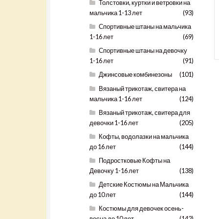
Толстовки, куртки и ветровки на
мальчика 1-13 лет
(93)
Спортивные штаны на мальчика
1-16 лет
(69)
Спортивные штаны на девочку
1-16 лет
(91)
Джинсовые комбинезоны
(101)
Вязаный трикотаж, свитера на
мальчика 1-16 лет
(124)
Вязаный трикотаж, свитера для
девочки 1-16 лет
(205)
Кофты, водолазки на мальчика
до 16 лет
(144)
Подростковые Кофты на
Девочку 1-16 лет
(138)
Детские Костюмы на Мальчика
до 10 лет
(144)
Костюмы для девочек осень-
весна до 10 лет
(142)