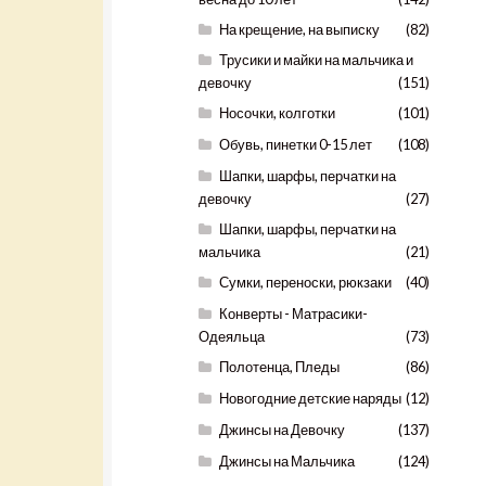
На крещение, на выписку
(82)
Трусики и майки на мальчика и
девочку
(151)
Носочки, колготки
(101)
Обувь, пинетки 0-15 лет
(108)
Шапки, шарфы, перчатки на
девочку
(27)
Шапки, шарфы, перчатки на
мальчика
(21)
Сумки, переноски, рюкзаки
(40)
Конверты - Матрасики-
Одеяльца
(73)
Полотенца, Пледы
(86)
Новогодние детские наряды
(12)
Джинсы на Девочку
(137)
Джинсы на Мальчика
(124)