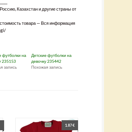
+
_____
(
О
Россию, Казахстан и другие страны от
т
к
р
ы
 стоимость товара — Вся информация
в
а
gi/
е
т
с
я
в
н
о
е футболки на
Детские футболки на
в
о
у 235153
девочку 235442
м
я запись
Похожая запись
о
к
н
е
)
1.87
€