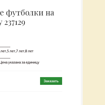
е футболки на
 237129
________
лет,5 лет,7 лет,8 лет
________
 Цена указана за единицу
Заказать