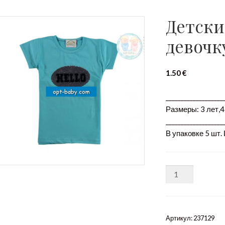
Детски
девочку
1.50
€
___________________
Размеры: 3 лет,4 
___________________
В упаковке 5 шт.
Количество
Артикул:
237129