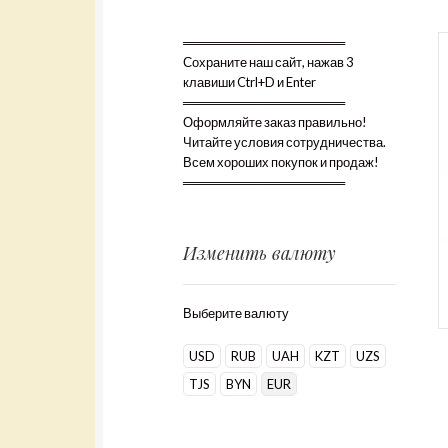
══════════════════
Сохраните наш сайт, нажав 3
клавиши Ctrl+D и Enter
══════════════════
Оформляйте заказ правильно!
Читайте условия сотрудничества.
Всем хороших покупок и продаж!
══════════════════
Изменить валюту
Выберите валюту
USD
RUB
UAH
KZT
UZS
TJS
BYN
EUR