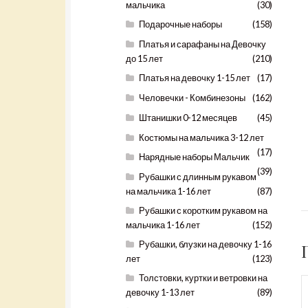
мальчика
(30)
Подарочные наборы
(158)
Платья и сарафаны на Девочку
до 15 лет
(210)
Платья на девочку 1-15 лет
(17)
Человечки - Комбинезоны
(162)
Штанишки 0-12 месяцев
(45)
Костюмы на мальчика 3-12 лет
(17)
Нарядные наборы Мальчик
(39)
Рубашки с длинным рукавом
на мальчика 1-16 лет
(87)
Рубашки с коротким рукавом на
мальчика 1-16 лет
(152)
Рубашки, блузки на девочку 1-16
лет
(123)
Толстовки, куртки и ветровки на
девочку 1-13 лет
(89)