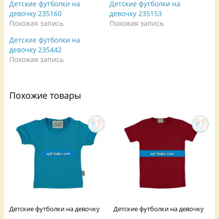
Детские футболки на
Детские футболки на
а
в
а
F
а
е
девочку 235160
девочку 235153
a
е
т
Похожая запись
Похожая запись
c
т
с
e
с
я
b
я
в
Детские футболки на
o
в
н
o
н
о
девочку 235442
k
о
в
.
в
о
Похожая запись
(
о
м
О
м
о
т
о
к
к
к
н
р
н
е
Похожие товары
ы
е
)
в
)
а
е
т
с
я
в
н
о
в
о
м
о
к
н
е
)
Детские футболки на девочку
Детские футболки на девочку