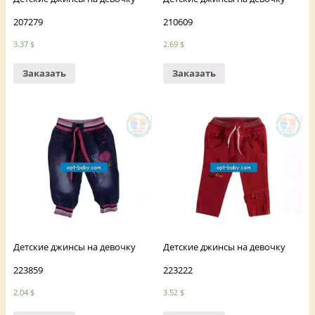
207279
210609
3.37
$
2.69
$
Заказать
Заказать
Детские джинсы на девочку
Детские джинсы на девочку
223859
223222
2.04
$
3.52
$