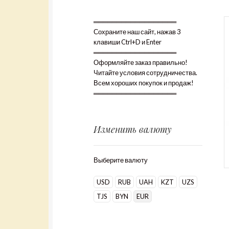
══════════════════
Сохраните наш сайт, нажав 3
клавиши Ctrl+D и Enter
══════════════════
Оформляйте заказ правильно!
Читайте условия сотрудничества.
Всем хороших покупок и продаж!
══════════════════
Изменить валюту
Выберите валюту
USD
RUB
UAH
KZT
UZS
TJS
BYN
EUR