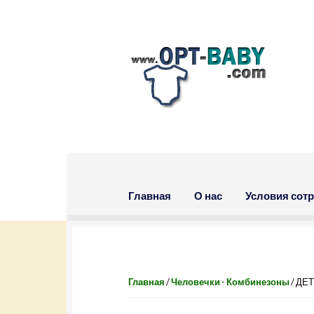
Skip to navigation
Skip to content
Главная
О нас
Условия сот
Главная
/
Человечки - Комбинезоны
/ ДЕ