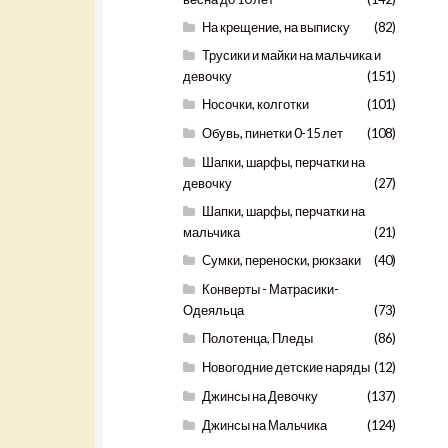
На крещение, на выписку
(82)
Трусики и майки на мальчика и
девочку
(151)
Носочки, колготки
(101)
Обувь, пинетки 0-15 лет
(108)
Шапки, шарфы, перчатки на
девочку
(27)
Шапки, шарфы, перчатки на
мальчика
(21)
Сумки, переноски, рюкзаки
(40)
Конверты - Матрасики-
Одеяльца
(73)
Полотенца, Пледы
(86)
Новогодние детские наряды
(12)
Джинсы на Девочку
(137)
Джинсы на Мальчика
(124)