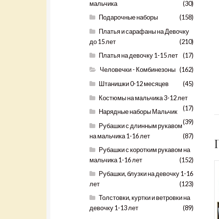
мальчика
(30)
Подарочные наборы
(158)
Платья и сарафаны на Девочку
до 15 лет
(210)
Платья на девочку 1-15 лет
(17)
Человечки - Комбинезоны
(162)
Штанишки 0-12 месяцев
(45)
Костюмы на мальчика 3-12 лет
(17)
Нарядные наборы Мальчик
(39)
Рубашки с длинным рукавом
на мальчика 1-16 лет
(87)
Рубашки с коротким рукавом на
мальчика 1-16 лет
(152)
Рубашки, блузки на девочку 1-16
лет
(123)
Толстовки, куртки и ветровки на
девочку 1-13 лет
(89)