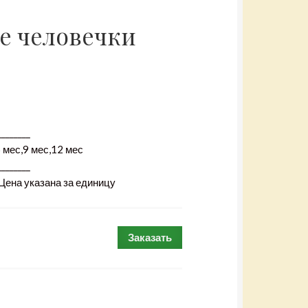
е человечки
________
 мес,9 мес,12 мес
________
 Цена указана за единицу
Заказать