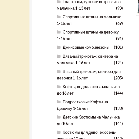
Толстовки, куртки и ветровки на
мальчика 1-13 лет
(93)
Спортивные штаны на мальчика
1-16 лет
(69)
Спортивные штаны на девочку
1-16 лет
(91)
Джинсовые комбинезоны
(101)
Вязаный трикотаж, свитера на
мальчика 1-16 лет
(124)
Вязаный трикотаж, свитера для
девочки 1-16 лет
(205)
Кофты, водолазки на мальчика
до 16 лет
(144)
Подростковые Кофты на
Девочку 1-16 лет
(138)
Детские Костюмы на Мальчика
до 10 лет
(144)
Костюмы для девочек осень-
весна до 10 лет
(142)