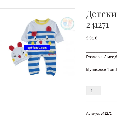
Детски
241271
5.31
€
___________________
Размеры: 3 мес,6
___________________
В упаковке 4 шт.
Количество
Артикул:
241271