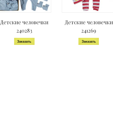
н
е
)
Детские человечки
Детские человечки
240283
241269
Заказать
Заказать