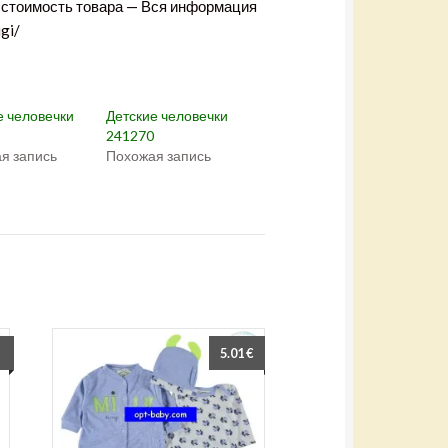
+
в стоимость товара — Вся информация
(
О
gi/
т
к
р
ы
в
а
е
е человечки
Детские человечки
т
с
241270
я
я запись
Похожая запись
в
н
о
в
о
м
о
к
н
е
)
5.01
€